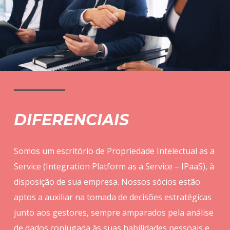
DIFERENCIAIS
Somos um escritório de Propriedade Intelectual as a
Service (Integration Platform as a Service – IPaaS), à
disposição de sua empresa. Nossos sócios estão
aptos a auxiliar na tomada de decisões estratégicas
junto aos gestores, sempre amparados pela análise
de dados conjugada às suas habilidades pessoais e