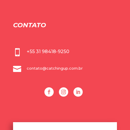
CONTATO

+55 31 98418-9250

contato@catchingup.com.br